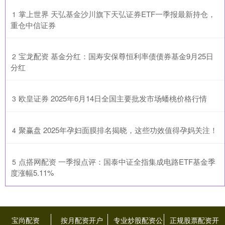
​掌上世界 天弘基金沙川旗下天弘证券ETF一季报最新持仓，
1
重仓中信证券
​宝龙配资 基金分红：国寿安保尊恒利率债债券基金9月25日
2
分红
​欧皇证券 2025年6月14日全国主要批发市场蟠桃价格行情
3
​聚赢盘 2025年孕妇面膜排名揭晓，这些功效值得孕妈关注！
4
​点搭网配资 一季报点评：国泰中证全指集成电路ETF基金季
5
度涨幅5.11%
宝尚配资
按月配资开户
专业炒股配资公
正规股票配资开