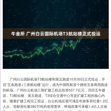
广州白云国际机场T3航站楼和第五跑道10月30日正式投运，开
启“五条跑道+三座航站楼”运行，成为中国民航首个拥有五条商用跑道
的机场。广州白云机场三期扩建工程总投资537.7亿元，历经五年建
设，T3航站楼、第五跑道、T3综合交通中心等是扩建工程的核心内
容。随着扩建工程完工投运，白云机场近期可满足年旅客吞吐量1.2亿
人次、货邮吞吐量380万吨的使用需求，终端容量可承载1.4亿人次旅