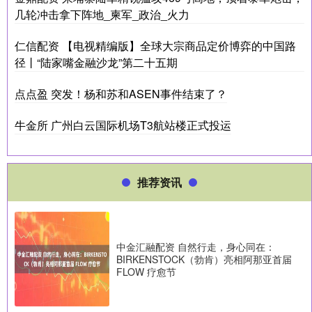
几轮冲击拿下阵地_柬军_政治_火力
仁信配资 【电视精编版】全球大宗商品定价博弈的中国路
径丨“陆家嘴金融沙龙”第二十五期
点点盈 突发！杨和苏和ASEN事件结束了？
牛金所 广州白云国际机场T3航站楼正式投运
推荐资讯
中金汇融配资 自然行走，身心同在：
BIRKENSTOCK（勃肯）亮相阿那亚首届
FLOW 疗愈节