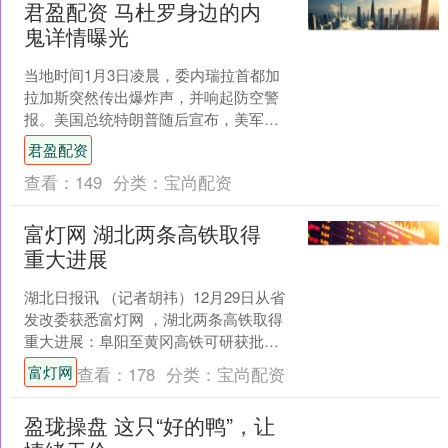
君盈配资 马杜罗身边的内
鬼详情曝光
当地时间1月3日凌晨，委内瑞拉首都加
拉加斯突然传出爆炸声，并响起防空警
报。美国总统特朗普随后宣布，美军成
功对委内瑞拉实施打击君盈配资，抓获
君盈配资
委总统马杜罗及其夫人，....
查看：
149
分类：
宝尚配资
富灯网 湖北两条高铁取得
重大进展
湖北日报讯 （记者胡祎）12月29日从省
发改委获悉富灯网 ，湖北两条高铁取得
重大进展：阜阳至黄冈高铁可研获批，
宜昌至常德高铁全线开工建设。至此，
富灯网
查看：
178
分类：
宝尚配资
湖北在建高铁里程....
盈珑操盘 这只“好的鸭”，让