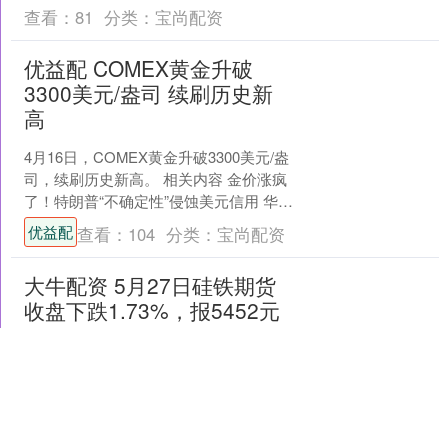
查看：
81
分类：
宝尚配资
优益配 COMEX黄金升破
3300美元/盎司 续刷历史新
高
4月16日，COMEX黄金升破3300美元/盎
司，续刷历史新高。 相关内容 金价涨疯
了！特朗普“不确定性”侵蚀美元信用 华尔
街争相唱多黄金！优益配 4月16日，....
优益配
查看：
104
分类：
宝尚配资
大牛配资 5月27日硅铁期货
收盘下跌1.73%，报5452元
本站消息，5月27日硅铁主力期货
（SFM）合约收盘下跌1.73%大牛配资，
报5452元，成交65.05亿元。 品种简介：
硅铁期货是在期货交易所上市交易的以
大牛配资
硅铁为....