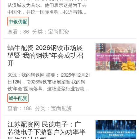
从汉城改为首尔。他们表示这是为了去
中国化，并统一国际名称，拉近与韩语
发音的距离。然而，经过这么多年，韩
申银优配
国人似乎并非都对这个....
查看：
86
分类：
宝尚配资
蜗牛配资 2026钢铁市场展
望暨“我的钢铁”年会成功召
开
来源：我的钢铁网 摘要： 2025年12月21
日12时，“2026钢铁市场展望暨‘我的钢
铁’年会”圆满落幕。这场凝聚行业智慧、
共商发展大计的钢铁产业盛会，为上
蜗牛配资
下....
查看：
188
分类：
宝尚配资
江苏配资网 民德电子：广
芯微电子下游客户为功率半