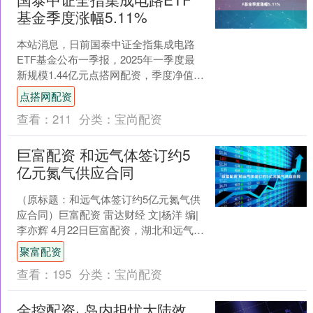
基金季度涨幅5.11%
本站消息，日前国泰中证全指集成电路
ETF基金公布一季报，2025年一季度最
新规模1.44亿元点搭网配资，季度净值涨
幅为5.11%。 从业绩表现来看，国泰中
点搭网配资
证全指....
查看：
211
分类：
宝尚配资
巨富配资 和远气体签订约5
亿元氮气供应合同
（原标题：和远气体签订约5亿元氮气供
应合同）巨富配资 雷达财经 文|杨洋 编|
李亦辉 4月22日巨富配资，湖北和远气体
股份有限公司（证券简称：和远气体，
聚富配资
证券代码....
查看：
195
分类：
宝尚配资
金控配资· 岛内担忧大陆效