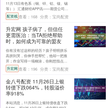
11月13日有色系（铜、锌、铝、镍、锡
等）） 汇通财经APP讯——期货公司观
点汇总一张图：11月13日有色系（铜、
配资栈
查看：
168
分类：
宝尚配资
锌、铝、镍、....
升宏网 孩子病了，但信任
更需医治：当TA拒绝帮助
时，如何成为可靠的盟友
你有没有过这样的经历？孩子明明拼乐
高拼到哭，你伸手想帮忙，他却一把推
开；作业写得一塌糊涂，你刚想指点几
句，他直接把本子合上：“不用你管！” 这
升宏网
查看：
196
分类：
宝尚配资
时候当爸妈的心里肯....
金八号配资 11月26日上银
转债下跌064%，转股溢价
率918%
本站消息，11月26日上银转债收盘下跌
0.64%，报126.12元/张，成交额2.69亿