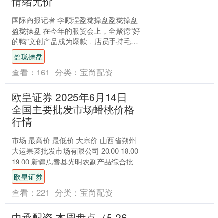
情绪无价
国际商报记者 李顾珵盈珑操盘盈珑操盘
盈珑操盘 在今年的服贸会上，全聚德“好
的鸭”文创产品成为爆款，店员手持毛绒
片鸭刀，为顾客演绎着毛绒烤鸭的“片
盈珑操盘
制”仪式，围观的....
查看：
161
分类：
宝尚配资
欧皇证券 2025年6月14日
全国主要批发市场蟠桃价格
行情
市场 最高价 最低价 大宗价 山西省朔州
大运果菜批发市场有限公司 20.00 18.00
19.00 新疆焉耆县光明农副产品综合批发
市场 15.00 11.00....
欧皇证券
查看：
221
分类：
宝尚配资
中承配资 本周盘点（5.26-