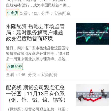
座航站楼”运行，成为中国民航首个拥有
五条商用跑道的机场。广州白云机场三
牛金所
查看：
105
分类：
宝尚配资
期扩建工程总投....
永隆配资 岳池县市场监管
局：延时服务解商户难题
政务温度助营商环境
近日，四川省广安市岳池县物流园区专
项扶持政策引发商户开业热潮，10月最
后一周迎来营业执照办理高峰。岳池县
市场监管局城南市场监管所主动延伸服
永隆配资
务时间，为特殊需求商户....
查看：
146
分类：
宝尚配资
配资栈 期货公司观点汇总
一张图：11月13日有色系
（铜、锌、铝、镍、锡等）
（原标题：期货公司观点汇总一张图：