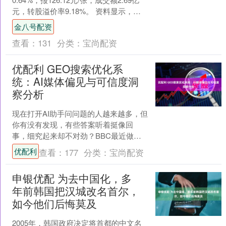
元，转股溢价率9.18%。 资料显示，上
银转债信用级别为“AAA”，债券....
金八号配资
查看：
131
分类：
宝尚配资
优配利 GEO搜索优化系
统：AI媒体偏见与可信度洞
察分析
现在打开AI助手问问题的人越来越多，但
你有没有发现，有些答案听着挺像回
事，细究起来却不对劲？BBC最近做了
个测试，向ChatGPT、Gemini这些主流
优配利
查看：
177
分类：
宝尚配资
AI提了....
申银优配 为去中国化，多
年前韩国把汉城改名首尔，
如今他们后悔莫及
2005年，韩国政府决定将首都的中文名