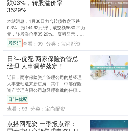
跌03%，转股溢价率
3529%
本站消息，1月30日力合转债收盘下跌
0.3%，报144.62元/张，成交额6580.21万
元，转股溢价率35.29%。 资料显示，力
合转债信用级别为“AA-”，....
股盈汇
查看：
99
分类：
宝尚配资
日斗-优配 两家保险资管总
经理 人事调整落定！
近日，两家保险资产管理公司的总经理
人事变动迎来新进展。其中，中邮保险
资产管理有限公司总经理张戬的任职资
格已获核准通过；朱健则拟任光大永明
日斗-优配
资产管理股份有限公司总经....
查看：
93
分类：
宝尚配资
点搭网配资 一季报点评：
国泰中证全指集成电路ETF