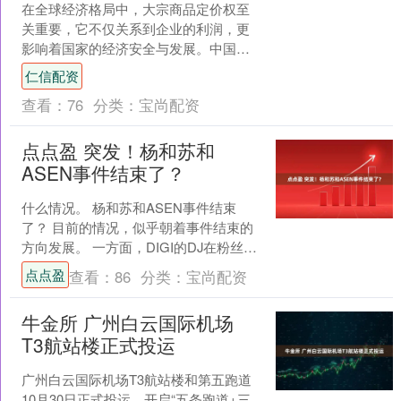
在全球经济格局中，大宗商品定价权至
关重要，它不仅关系到企业的利润，更
影响着国家的经济安全与发展。中国作
为当今全球最大的大宗商品消费国和进
仁信配资
口国之一，在全球大宗商品....
查看：
76
分类：
宝尚配资
点点盈 突发！杨和苏和
ASEN事件结束了？
什么情况。 杨和苏和ASEN事件结束
了？ 目前的情况，似乎朝着事件结束的
方向发展。 一方面，DIGI的DJ在粉丝群
发声，表示了不回应的意思。 另一方
点点盈
查看：
86
分类：
宝尚配资
面，有认识A....
牛金所 广州白云国际机场
T3航站楼正式投运
广州白云国际机场T3航站楼和第五跑道
10月30日正式投运，开启“五条跑道+三