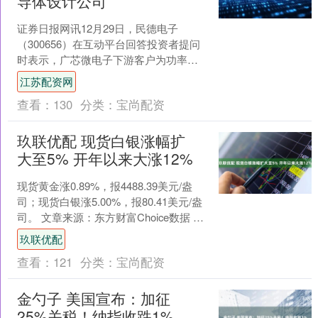
导体设计公司
证券日报网讯12月29日，民德电子
（300656）在互动平台回答投资者提问
时表示，广芯微电子下游客户为功率半
导体设计公司，其量产和流片客户已从
江苏配资网
年初的6家增长至目....
查看：
130
分类：
宝尚配资
玖联优配 现货白银涨幅扩
大至5% 开年以来大涨12%
现货黄金涨0.89%，报4488.39美元/盎
司；现货白银涨5.00%，报80.41美元/盎
司。 文章来源：东方财富Choice数据 责
任编辑：27 郑重声明：....
玖联优配
查看：
121
分类：
宝尚配资
金勺子 美国宣布：加征
25%关税！纳指收跌1%，