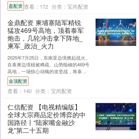
价上涨1.91%，报14.97港元，成交额
盈配资
查看：
172
分类：
宝尚配资
94....
金鼎配资 柬埔寨陆军精锐
猛攻469号高地，顶着泰军
炮击，几轮冲击拿下阵地_
柬军_政治_火力
2025年7月25日，东南亚边境燃起战火。
在泰柬边境植被稀疏、山势险峻的469号
高地，一场惊心动魄的攻坚战，将泰柬
本已紧张的局势推向了新的临界点。柬
金顶配资
埔寨陆军，在....
查看：
140
分类：
宝尚配资
仁信配资 【电视精编版】
全球大宗商品定价博弈的中
国路径丨“陆家嘴金融沙
龙”第二十五期