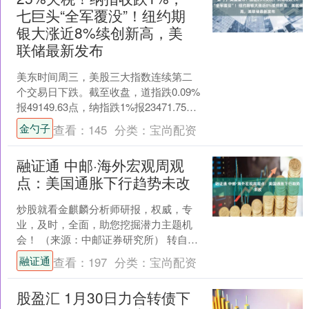
七巨头“全军覆没”！纽约期
银大涨近8%续创新高，美
联储最新发布
美东时间周三，美股三大指数连续第二
个交易日下跌。截至收盘，道指跌0.09%
报49149.63点，纳指跌1%报23471.75
点，标普500指数跌0.53%报69....
金勺子
查看：
145
分类：
宝尚配资
融证通 中邮·海外宏观周观
点：美国通胀下行趋势未改
炒股就看金麒麟分析师研报，权威，专
业，及时，全面，助您挖掘潜力主题机
会！ （来源：中邮证券研究所） 转自：
中邮证券研究所 投资要点 从历史规律来
融证通
查看：
197
分类：
宝尚配资
看，总统代表的党....
股盈汇 1月30日力合转债下