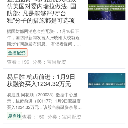
仿美国对委内瑞拉做法, 国
防部: 凡是能够严惩“台
独”分子的措施都是可选项
据国防部网消息金控配资·，1月16日下
午，国防部新闻发言人张晓刚大校就近
期涉军问题发布消息。 有记者提问，岛
内有舆论担忧大陆仿照美国对委内瑞拉
金控配资·
做法来合理化对台采....
查看：
196
分类：
宝尚配资
易启胜 杭齿前进：1月9日
获融资买入1234.32万元
易启胜 同花顺（300033）数据中心显
示，杭齿前进（601177）1月9日获融资
买入1234.32万元，该股当前融资余额
1.60亿元，占流通市值的2.29%，....
易启胜
查看：
150
分类：
宝尚配资