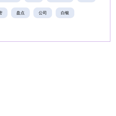
密
盘点
公司
白银