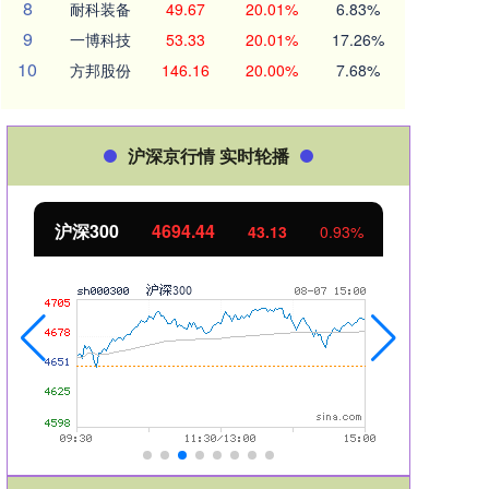
8
耐科装备
49.67
20.01%
6.83%
9
一博科技
53.33
20.01%
17.26%
10
方邦股份
146.16
20.00%
7.68%
沪深京行情 实时轮播
沪深300
4694.44
北证
43.13
0.93%