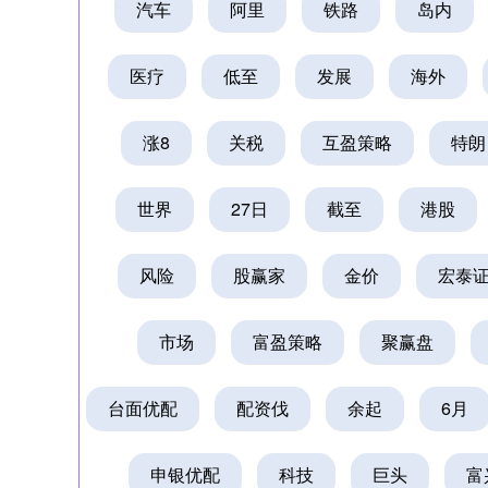
汽车
阿里
铁路
岛内
医疗
低至
发展
海外
涨8
关税
互盈策略
特朗
世界
27日
截至
港股
上证指数
3940.04
164.40
2.13%
39.68
风险
股赢家
金价
宏泰
市场
富盈策略
聚赢盘
台面优配
配资伐
余起
6月
申银优配
科技
巨头
富