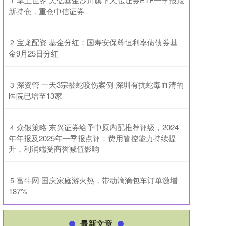
1
新持仓，重仓中信证券
​宝龙配资 基金分红：国寿安保尊恒利率债债券基
2
金9月25日分红
​深资管 一天3宗被蛇咬伤案例 深圳有抗蛇毒血清的
3
医院已增至13家
​众银策略 东兴证券给予中原内配推荐评级，2024
4
年年报及2025年一季报点评：费用管控能力持续提
升，利润端受商誉减值影响
​富牛网 国庆家庭游火热，带动滴滴包车订单激增
5
187%
最新文章