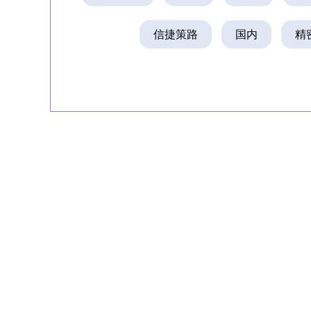
信捷策路
国内
精