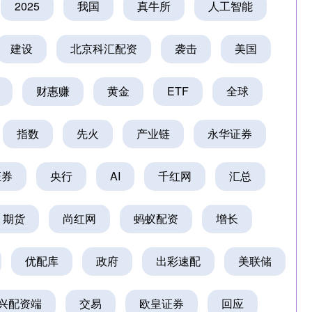
2025
我国
真牛所
人工智能
建设
北京科汇配资
袭击
美国
财惠赚
黄金
ETF
全球
指数
先火
产业链
永华证券
深证成指
14311.01
1.02%
200.89
1.42%
证券
央行
AI
千红网
汇总
期货
尚红网
蚂蚁配资
增长
优配库
政府
出彩速配
美联储
兴配资端
交易
欧皇证券
回应