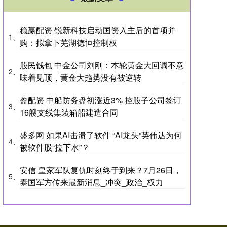
稳赢配资 锐新科技启动国资入主后的首项并
1、
购：拟拿下芜湖德恒控制权
股民钱包 中金公司刘刚：本轮黄金大回调不意
2、
味着见顶，黄金大趋势没有被逆转
盈配资 中船防务盘初涨近3% 控股子公司签订
3、
16艘支线集装箱船建造合同
盛多网 如果AI击溃了软件 “AI龙头”英伟达为何
4、
被软件股“拉下水”？
安信 皇家军队复仇时刻终于到来？7月26日，
5、
泰国军方传来最新消息_冲突_政治_权力