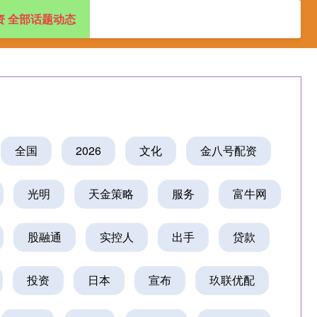
资 全部话题动态
按月配资开户
专业炒股配资公司
正规股票配资开户
全国
2026
文化
金八号配资
光明
天金策略
服务
富牛网
股融通
实控人
出手
贷款
投资
日本
宣布
玖联优配