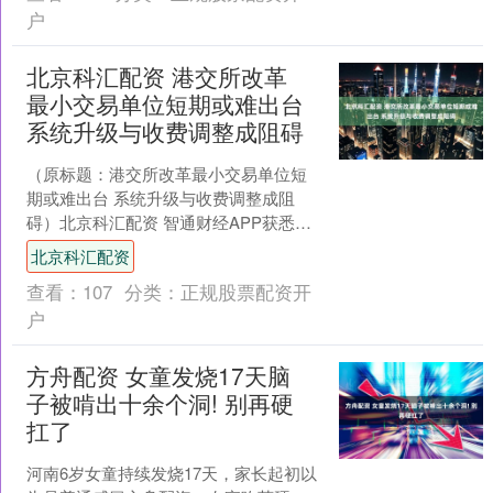
户
北京科汇配资 港交所改革
最小交易单位短期或难出台
系统升级与收费调整成阻碍
（原标题：港交所改革最小交易单位短
期或难出台 系统升级与收费调整成阻
碍）北京科汇配资 智通财经APP获悉，
香港财政司司长陈茂波上月公布《财政
北京科汇配资
预算案》时提出，为便....
查看：
107
分类：
正规股票配资开
户
方舟配资 女童发烧17天脑
子被啃出十余个洞! 别再硬
扛了
河南6岁女童持续发烧17天，家长起初以