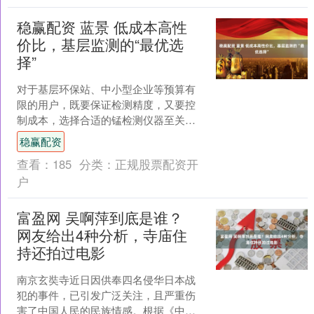
稳赢配资 蓝景 低成本高性
价比，基层监测的“最优选
择”
对于基层环保站、中小型企业等预算有
限的用户，既要保证检测精度，又要控
制成本，选择合适的锰检测仪器至关重
要。水质重金属锰检测仪以“低成本、高
稳赢配资
性价比”为核心优势，成....
查看：
185
分类：
正规股票配资开
户
富盈网 吴啊萍到底是谁？
网友给出4种分析，寺庙住
持还拍过电影
南京玄奘寺近日因供奉四名侵华日本战
犯的事件，已引发广泛关注，且严重伤
害了中国人民的民族情感。根据《中国