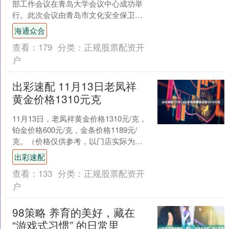
部工作会议在青岛大学会议中心成功举
行。此次会议由青岛市文化安全保卫协
会主办，康复大学青岛中心医院承办，
海通众合
旨在进一步强化全市医....
查看：
179
分类：
正规股票配资开
户
出彩速配 11月13日老凤祥
黄金价格1310元克
11月13日，老凤祥黄金价格1310元/克，
铂金价格600元/克，金条价格1189元/
克。（价格仅供参考，以门店实际为
准）同日上海黄金交易所现货黄金
出彩速配
AU9999....
查看：
133
分类：
正规股票配资开
户
98策略 养育的美好，藏在
“游戏式习惯” 的日常里