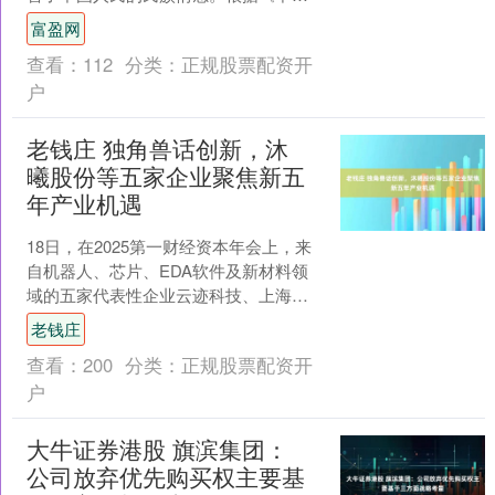
青年报》报道，南京发布已经确认，南
富盈网
京市政府对此事高度重视，....
查看：
112
分类：
正规股票配资开
户
老钱庄 独角兽话创新，沐
曦股份等五家企业聚焦新五
年产业机遇
18日，在2025第一财经资本年会上，来
自机器人、芯片、EDA软件及新材料领
域的五家代表性企业云迹科技、上海开
普勒机器人、沐曦股份、合见工软与纳
老钱庄
琳威纳米科技的高....
查看：
200
分类：
正规股票配资开
户
大牛证券港股 旗滨集团：
公司放弃优先购买权主要基