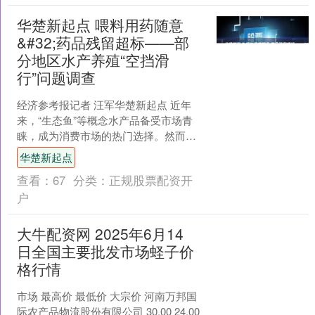
华楚新起点 喂料用药随意
&#32;药品残留超标——部
分地区水产养殖“空挡滑
行”问题调查
经济参考报记者 汪军华楚新起点 近年
来，“生态鱼”等概念水产品备受市场青
睐，成为消费市场的热门选择。然而记
者在贵州等地调研发现，水产养殖中 “空
华楚新起点
挡滑行” 现象暗....
查看：
67
分类：
正规股票配资开
户
大牛配资网 2025年6月14
日全国主要批发市场蛏子价
格行情
市场 最高价 最低价 大宗价 河南万邦国
际农产品物流股份有限公司 30.00 24.00