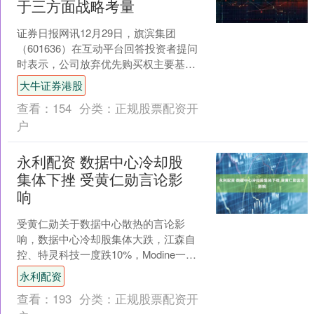
于三方面战略考量
证券日报网讯12月29日，旗滨集团
（601636）在互动平台回答投资者提问
时表示，公司放弃优先购买权主要基于
三方面战略考量：一是审慎应对行业周
大牛证券港股
期性调整，主动放缓....
查看：
154
分类：
正规股票配资开
户
永利配资 数据中心冷却股
集体下挫 受黄仁勋言论影
响
受黄仁勋关于数据中心散热的言论影
响，数据中心冷却股集体大跌，江森自
控、特灵科技一度跌10%，Modine一度
跌20%，开利、维谛技术跌超5%。此
永利配资
前，黄仁勋在CE....
查看：
193
分类：
正规股票配资开