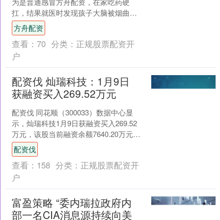
为是普通感冒方舟配资，在家吃药硬
扛，结果就医时发现孩子大脑被烟曲霉
菌“啃”出十几个洞，再晚几天可能就
方舟配资
被“啃空”。看到这则新....
查看：
70
分类：
正规股票配资开
户
配资伐 灿瑞科技：1月9日
获融资买入269.52万元
配资伐 同花顺（300033）数据中心显
示，灿瑞科技1月9日获融资买入269.52
万元，该股当前融资余额7640.20万元，
占流通市值的4.91%，超过历史50....
配资伐
查看：
158
分类：
正规股票配资开
户
富盈策略 “委内瑞拉政府内
部一名CIA消息源持续向美