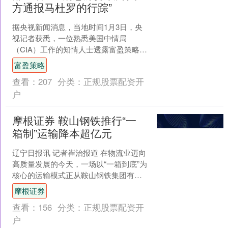
方通报马杜罗的行踪”
据央视新闻消息，当地时间1月3日，央
视记者获悉，一位熟悉美国中情局
（CIA）工作的知情人士透露富盈策略，
从2025年8月起，中情局就在委内瑞拉部
富盈策略
署了一支秘密行动....
查看：
207
分类：
正规股票配资开
户
摩根证券 鞍山钢铁推行“一
箱制”运输降本超亿元
辽宁日报讯 记者崔治报道 在物流业迈向
高质量发展的今天，一场以“一箱到底”为
核心的运输模式正从鞍山钢铁集团有限
公司向全国辐射。依托链主企业优势摩
摩根证券
根证券，企业大力....
查看：
156
分类：
正规股票配资开
户