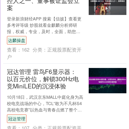
控人之一、董事被证监会立
案
登录新浪财经APP 搜索【信披】查看更
多考评等级 炒股就看金麒麟分析师研
报，权威，专业，及时，全面，助您挖
掘潜力主题机会！ 9月7日，ST帕瓦（维
达麟操盘
权）（6881....
查看：
162
分类：
正规股票配资开
户
冠达管理 雷鸟F6显示器：
以百元价位，解锁300Hz电
竞MiniLED的沉浸体验
10月18日，武汉京东MALL中庭化身为高
校电竞战场的中心，TCL“敢为不凡杯S4
高校电竞赛”以热血与青春点燃了整个光
谷，观众的呐喊与键盘的敲击声交织在
冠达管理
一起。L....
查看：
107
分类：
正规股票配资开