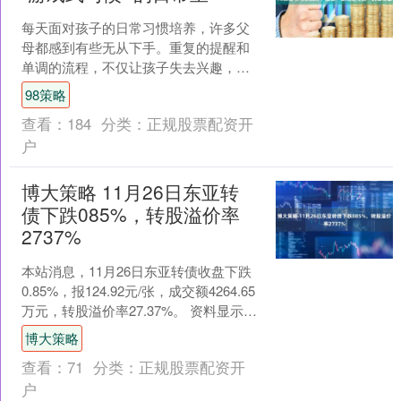
每天面对孩子的日常习惯培养，许多父
母都感到有些无从下手。重复的提醒和
单调的流程，不仅让孩子失去兴趣，也
让父母感到疲惫。其实，换个角度，把
98策略
习惯培养变成有趣的互动，....
查看：
184
分类：
正规股票配资开
户
博大策略 11月26日东亚转
债下跌085%，转股溢价率
2737%
本站消息，11月26日东亚转债收盘下跌
0.85%，报124.92元/张，成交额4264.65
万元，转股溢价率27.37%。 资料显示，
东亚转债信用级别为“A+”....
博大策略
查看：
71
分类：
正规股票配资开
户