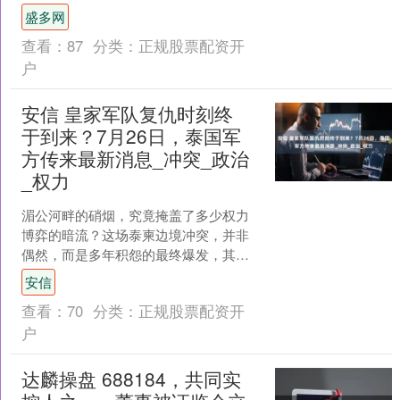
引发市场无差别抛售：一边押注AI将颠覆
盛多网
软件行业，一....
查看：
87
分类：
正规股票配资开
户
安信 皇家军队复仇时刻终
于到来？7月26日，泰国军
方传来最新消息_冲突_政治
_权力
湄公河畔的硝烟，究竟掩盖了多少权力
博弈的暗流？这场泰柬边境冲突，并非
偶然，而是多年积怨的最终爆发，其导
火索，竟是两排看似不起眼的铁疙瘩
安信
——地雷。 联合国调解员焦....
查看：
70
分类：
正规股票配资开
户
达麟操盘 688184，共同实