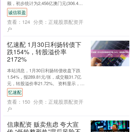
额，初步统计为2,456亿澳门元(306.4亿
美元)，较2025年11月经修订总额2,....
诚信双盈
查看：
124
分类：
正规股票配资开
户
忆速配 1月30日利扬转债下
跌154%，转股溢价率
2172%
本站消息，1月30日利扬转债收盘下跌
1.54%，报289.81元/张，成交额31.7亿
元，转股溢价率21.72%。 资料显示，利
扬转债信用级别为“A+”，债券期....
忆速配
查看：
150
分类：
正规股票配资开
户
信康配资 贩卖焦虑 夸大宣
传 “低龄整形热”背后风险不