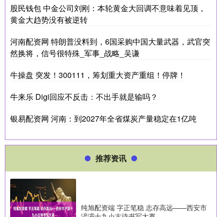
股民钱包 中金公司刘刚：本轮黄金大回调不意味着见顶，
黄金大趋势没有被逆转
河南配资网 特朗普没料到，6国采购中国大量武器，武官突
然换将，信号很特殊_军事_战略_吴谦
牛操盘 突发！300111，筹划重大资产重组！停牌！
牛来乐 Digi回应不反击：不出手就是输吗？
银易配资网 河南：到2027年全省煤炭产量稳定在1亿吨
推荐资讯
纯旭配资端 字正笔稳 志存高远——西安市
浐灞十九小古诗书写大赛