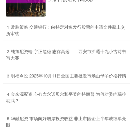
​常胜策略 交通银行：向特定对象发行股票的申请文件获上交
1
所审核
​纯旭配资端 字正笔稳 志存高远——西安市浐灞十九小古诗书
2
写大赛
​明福今投 2025年10月11日全国主要批发市场山母羊价格行情
3
​金来源配资 心心念念诺贝尔和平奖的特朗普 为何对委内瑞拉
4
动武？
​华融配资 市场向好增厚投资收益 非上市险企上半年成绩单亮
5
眼