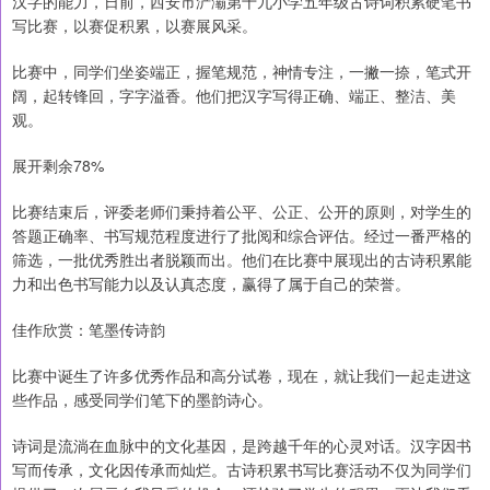
汉字的能力，日前，西安市浐灞第十九小学五年级古诗词积累硬笔书
写比赛，以赛促积累，以赛展风采。
比赛中，同学们坐姿端正，握笔规范，神情专注，一撇一捺，笔式开
阔，起转锋回，字字溢香。他们把汉字写得正确、端正、整洁、美
观。
展开剩余78%
比赛结束后，评委老师们秉持着公平、公正、公开的原则，对学生的
答题正确率、书写规范程度进行了批阅和综合评估。经过一番严格的
筛选，一批优秀胜出者脱颖而出。他们在比赛中展现出的古诗积累能
力和出色书写能力以及认真态度，赢得了属于自己的荣誉。
佳作欣赏：笔墨传诗韵
比赛中诞生了许多优秀作品和高分试卷，现在，就让我们一起走进这
些作品，感受同学们笔下的墨韵诗心。
诗词是流淌在血脉中的文化基因，是跨越千年的心灵对话。汉字因书
写而传承，文化因传承而灿烂。古诗积累书写比赛活动不仅为同学们