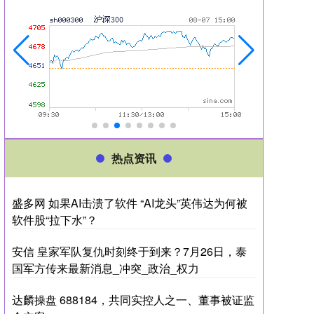
热点资讯
盛多网 如果AI击溃了软件 “AI龙头”英伟达为何被
软件股“拉下水”？
安信 皇家军队复仇时刻终于到来？7月26日，泰
国军方传来最新消息_冲突_政治_权力
达麟操盘 688184，共同实控人之一、董事被证监