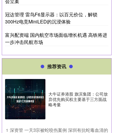
会立案
冠达管理 雷鸟F6显示器：以百元价位，解锁
300Hz电竞MiniLED的沉浸体验
富兴配资端 国内航空市场面临增长机遇 高铁将进
一步冲击民航市场
推荐资讯
大牛证券港股 旗滨集团：公司放
弃优先购买权主要基于三方面战
略考量
​深资管 一天3宗被蛇咬伤案例 深圳有抗蛇毒血清的
1