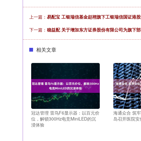
上一篇：
易配宝 工银瑞信基金赵栩旗下工银瑞信国证港股通
下一篇：
稳益配 关于增加东方证券股份有限公司为旗下
相关文章
冠达管理 雷鸟F6显示器：以百元价
海通众合 筑
位，解锁300Hz电竞MiniLED的沉
岛召开医院安
浸体验