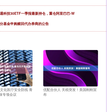
科技30ETF一季报最新持仓，重仓阿里巴巴-W
部分基金申购赎回代办券商的公告
牢文化医疗安全防线 青
优配合伙人 关税突发！美国刚刚宣
保专项会议
布