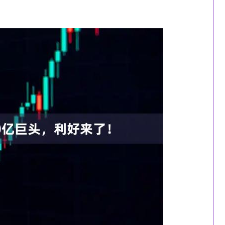
沪深300
4694.44
1.42%
43.13
0.93%