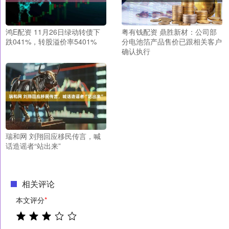
鸿E配资 11月26日绿动转债下
粤有钱配资 鼎胜新材：公司部
跌041%，转股溢价率5401%
分电池箔产品售价已跟相关客户
确认执行
瑞和网 刘翔回应移民传言，喊
话造谣者“站出来”
相关评论
本文评分
*