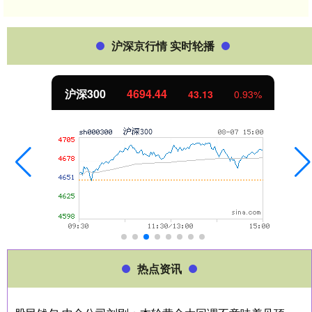
沪深京行情 实时轮播
北证50
1134.24
93%
11.37
1.0
热点资讯