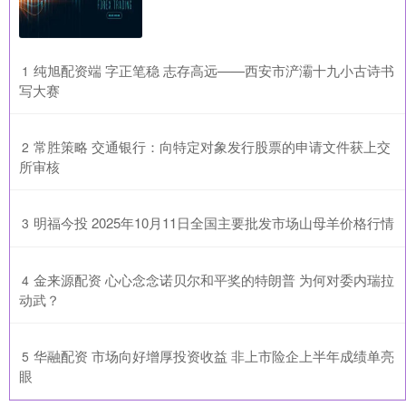
​纯旭配资端 字正笔稳 志存高远——西安市浐灞十九小古诗书
1
写大赛
​常胜策略 交通银行：向特定对象发行股票的申请文件获上交
2
所审核
​明福今投 2025年10月11日全国主要批发市场山母羊价格行情
3
​金来源配资 心心念念诺贝尔和平奖的特朗普 为何对委内瑞拉
4
动武？
​华融配资 市场向好增厚投资收益 非上市险企上半年成绩单亮
5
眼